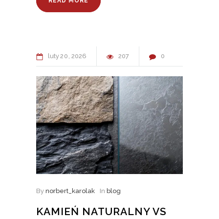
READ MORE
luty
20
2026
207
0
By
norbert_karolak
In
blog
KAMIEŃ NATURALNY VS