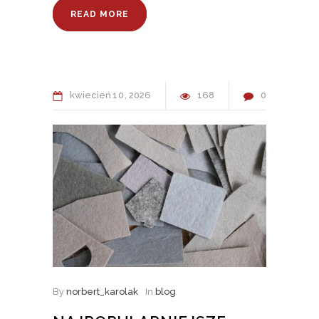
READ MORE
kwiecień
10
2026
168
0
By
norbert_karolak
In
blog