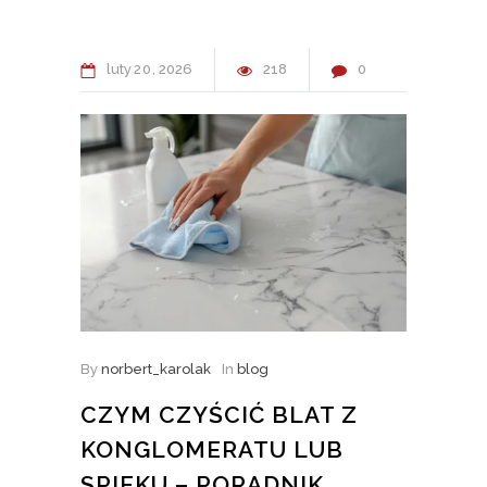
luty
20
2026
218
0
By
norbert_karolak
In
blog
CZYM CZYŚCIĆ BLAT Z
KONGLOMERATU LUB
SPIEKU – PORADNIK