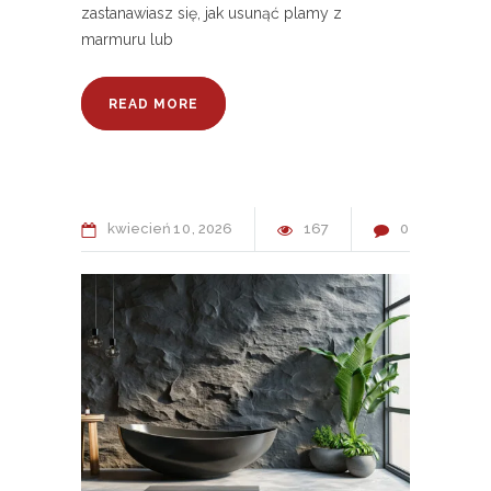
zastanawiasz się, jak usunąć plamy z
marmuru lub
READ MORE
kwiecień
10
2026
167
0