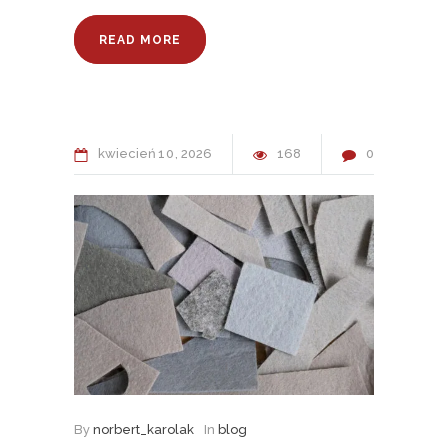
READ MORE
kwiecień
10
2026
168
0
By
norbert_karolak
In
blog