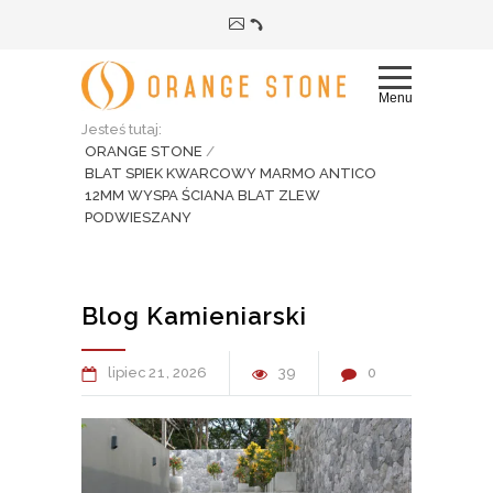
Menu
Jesteś tutaj:
ORANGE STONE
/
BLAT SPIEK KWARCOWY MARMO ANTICO
12MM WYSPA ŚCIANA BLAT ZLEW
PODWIESZANY
Blog Kamieniarski
lipiec
21
2026
39
0