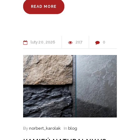
READ MORE
luty
20
2026
207
0
By
norbert_karolak
In
blog