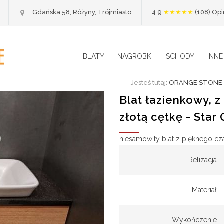
Ocena 4.
Gdańska 58, Różyny, Trójmiasto
4.9
★★★★★
(108) Op
BLATY
NAGROBKI
SCHODY
INNE
Jesteś tutaj:
ORANGE STONE
Blat łazienkowy, 
złotą cętkę - Star
niesamowity blat z pięknego cza
Relizacja
Materiał
Wykończenie