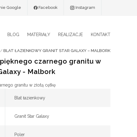
9 na 5
inie Google
Facebook
Instagram
BLOG
MATERIAŁY
REALIZACJE
KONTAKT
/
BLAT ŁAZIENKOWY GRANIT STAR GALAXY – MALBORK
z pięknego czarnego granitu w
 Galaxy - Malbork
rnego granitu w złotą cętkę
Blat łazienkowy
Granit Star Galaxy
Poler