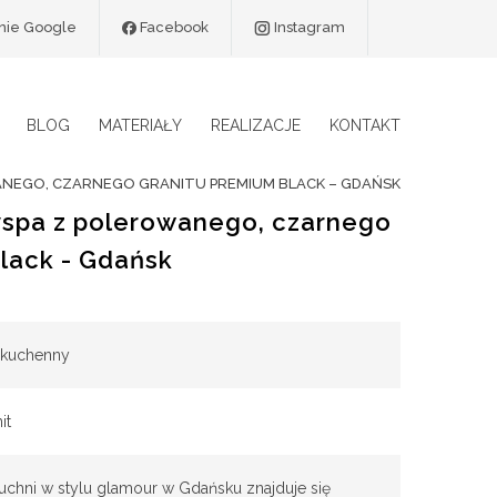
9 na 5
inie Google
Facebook
Instagram
BLOG
MATERIAŁY
REALIZACJE
KONTAKT
ANEGO, CZARNEGO GRANITU PREMIUM BLACK – GDAŃSK
yspa z polerowanego, czarnego
lack - Gdańsk
 kuchenny
it
chni w stylu glamour w Gdańsku znajduje się