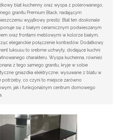
ątkowy blat kuchenny oraz wyspa z polerowanego,
rnego granitu Premium Black, nadającym
eszczeniu wyjątkowy prestiż. Blat ten doskonale
ponuje się z białym ceramicznym podwieszanym
wem oraz frontami meblowymi w kolorze białym,
rząc eleganckie połączenie kontrastów. Dodatkowy
ent luksusu to srebrne uchwyty, dodające kuchni
afinowanego charakteru. Wyspa kuchenna, również
nana z tego samego granitu, kryje w sobie
tyczne gniazdka elektryczne, wysuwane z blatu w
e potrzeby, co czyni to miejsce zarówno
lowym, jak i funkcjonalnym centrum domowego
a.