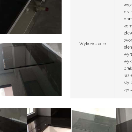
wyj
cza
pomi
kom
zle
two
Wykończenie
elem
wyr
wyko
prak
razi
sty
życi