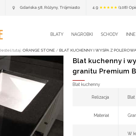
Ocena 4.
Gdańska 58, Różyny, Trójmiasto
4.9
★★★★★
(108) Op
BLATY
NAGROBKI
SCHODY
INNE
Jesteś tutaj:
ORANGE STONE
/
BLAT KUCHENNY I WYSPA Z POLEROW
Blat kuchenny i w
granitu Premium B
Blat kuchenny
Relizacja
Blat
Materiał
Gran
W ku