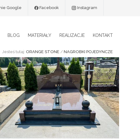
9 na 5
inie Google
Facebook
Instagram
BLOG
MATERIAŁY
REALIZACJE
KONTAKT
Jesteś tutaj:
ORANGE STONE
/
NAGROBKI POJEDYNCZE