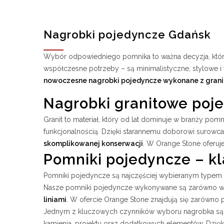
Nagrobki pojedyncze Gdańsk
Wybór odpowiedniego pomnika to ważna decyzja, która 
współczesne potrzeby – są minimalistyczne, stylowe i
nowoczesne nagrobki pojedyncze wykonane z granitu
Nagrobki granitowe poj
Granit to materiał, który od lat dominuje w branży pom
funkcjonalnością. Dzięki starannemu doborowi surowca
skomplikowanej konserwacji
. W Orange Stone oferuj
Pomniki pojedyncze – 
Pomniki pojedyncze są najczęściej wybieranym typem 
Nasze pomniki pojedyncze wykonywane są zarówno w we
liniami
. W ofercie Orange Stone znajdują się zarówno p
Jednym z kluczowych czynników wyboru nagrobka są
kamienia, projektu oraz dodatkowych elementów. Dzięk