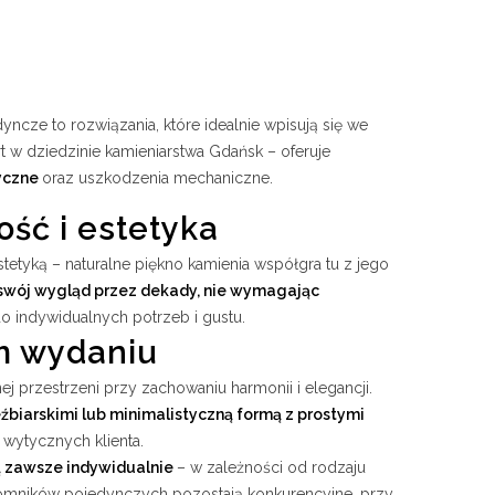
cze to rozwiązania, które idealnie wpisują się we
 w dziedzinie kamieniarstwa Gdańsk – oferuje
ryczne
oraz uszkodzenia mechaniczne.
ść i estetyka
stetyką – naturalne piękno kamienia współgra tu z jego
swój wygląd przez dekady, nie wymagając
 indywidualnych potrzeb i gustu.
m wydaniu
przestrzeni przy zachowaniu harmonii i elegancji.
biarskimi lub minimalistyczną formą z prostymi
 wytycznych klienta.
ą zawsze indywidualnie
– w zależności od rodzaju
 pomników pojedynczych pozostają konkurencyjne, przy