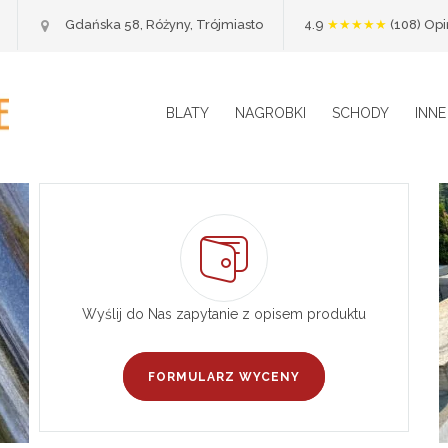
Ocena 4.
Gdańska 58, Różyny, Trójmiasto
4.9
★★★★★
(108) Op
BLATY
NAGROBKI
SCHODY
INNE
Wyślij do Nas zapytanie z opisem produktu
FORMULARZ WYCENY