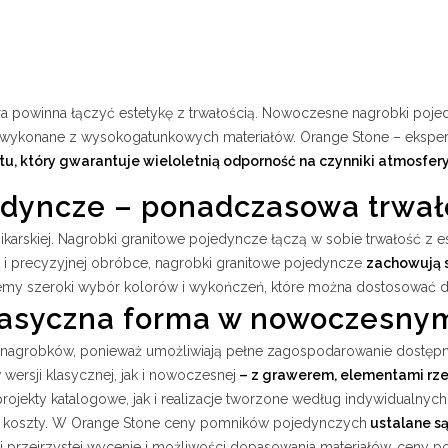
powinna łączyć estetykę z trwałością. Nowoczesne nagrobki pojedyn
 wykonane z wysokogatunkowych materiałów. Orange Stone – ekspert
, który gwarantuje wieloletnią odporność na czynniki atmosfe
edyncze – ponadczasowa trwało
nikarskiej. Nagrobki granitowe pojedyncze łączą w sobie trwałość z e
 i precyzyjnej obróbce, nagrobki granitowe pojedyncze
zachowują 
emy szeroki wybór kolorów i wykończeń, które można dostosować do
klasyczna forma w nowoczesny
nagrobków, ponieważ umożliwiają pełne zagospodarowanie dostępnej 
rsji klasycznej, jak i nowoczesnej
– z grawerem, elementami rzeź
rojekty katalogowe, jak i realizacje tworzone według indywidualnych
 koszty. W Orange Stone ceny pomników pojedynczych
ustalane s
i przejrzystej wycenie i możliwości dopasowania materiałów, ceny