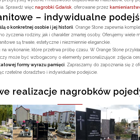
ia. Sprawdź więc
nagrobki Gdańsk
, oferowane przez
kamieniarstw
nitowe – indywidualne podejśc
ą o konkretnej osobie i jej historii
. Orange Stone zapewnia komple
 życzenia rodziny, jak i charakter zmarłej osoby. Oferujemy wiele 
itowe są trwałe, estetyczne i niezmiennie eleganckie.
ć na wykonanie, które przetrwa próbę czasu. W Orange Stone przy
czy może być wzbogacony o elementy personalizujące: zdjęcia ceram
ikatowej formy wyrazu pamięci
. Zapraszamy do zapoznania się z o
ąc rzetelne doradztwo i indywidualne podejście.
e realizacje nagrobków pojed